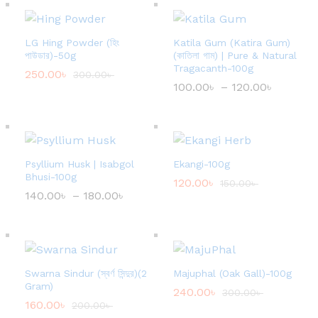
LG Hing Powder (হিং
Katila Gum (Katira Gum)
পাউডার)-50g
(কাতিলা গাম) | Pure & Natural
Tragacanth-100g
250.00
৳
300.00
৳
100.00
৳
–
120.00
৳
P
r
i
c
e
r
a
Psyllium Husk | Isabgol
Ekangi-100g
n
g
Bhusi-100g
120.00
৳
150.00
৳
e
140.00
৳
–
180.00
৳
P
:
r
1
i
0
c
0
e
.
r
0
a
0
Swarna Sindur (স্বর্ণ সিন্দুর)(2
Majuphal (Oak Gall)-100g
n
৳
g
Gram)
240.00
৳
300.00
৳
e
t
160.00
৳
200.00
৳
:
h