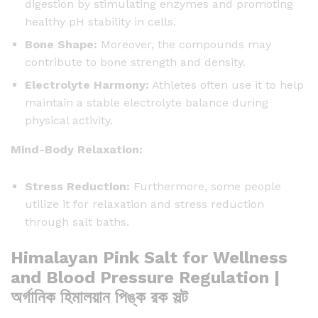
digestion by stimulating enzymes and promoting
t
healthy pH stability in cells.
i
t
Bone Shape:
Moreover, the compounds may
y
contribute to bone strength and density.
Electrolyte Harmony:
Athletes often use it to help
maintain a stable electrolyte balance during
physical activity.
Mind-Body Relaxation:
Stress Reduction:
Furthermore, some people
utilize it for relaxation and stress reduction
through salt baths.
Himalayan Pink Salt for Wellness
and Blood Pressure Regulation |
অর্গানিক হিমালয়ান পিঙ্ক রক সল্ট