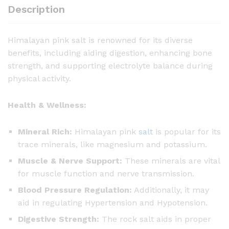
n
Description
P
i
Himalayan pink salt is renowned for its diverse
n
benefits, including aiding digestion, enhancing bone
k
strength, and supporting electrolyte balance during
S
physical activity.
a
l
Health & Wellness:
t
-
5
Mineral Rich:
Himalayan pink
salt
is popular for its
0
trace minerals, like magnesium and potassium.
0
Muscle & Nerve Support:
These minerals are vital
g
for muscle function and nerve transmission.
q
Blood Pressure Regulation:
Additionally, it may
u
aid in regulating Hypertension and Hypotension.
a
Digestive Strength:
The rock salt aids in proper
n