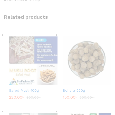
Related products
Safed Musli-100g
Bohera-250g
220.00
৳
150.00
৳
300.00
৳
200.00
৳