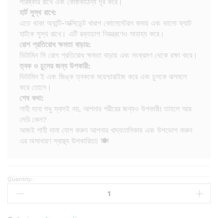
পরিষ্কার রাখে এবং কোষ্ঠকাঠিন্য দূর করে।
হার্ট সুস্থ রাখে:
এতে থাকা অ্যান্টি-অক্সিডেন্ট খারাপ কোলেস্টেরল কমায় এবং ভালো ফ্যাট
হার্টকে সুস্থ রাখে। এটি রক্তচাপ নিয়ন্ত্রণেও সাহায্য করে।
রোগ প্রতিরোধ ক্ষমতা বাড়ায়:
ভিটামিন সি রোগ প্রতিরোধ ক্ষমতা বাড়ায় এবং সংক্রমণ থেকে রক্ষা করে।
ত্বক ও চুলের জন্য উপকারী:
ভিটামিন ই এবং জিঙ্ক ত্বককে ময়েশ্চারাইজ করে এবং চুলকে ঝলমলে
করে তোলে।
শেষ কথা:
শাহী দানা শুধু স্বাদই নয়, আপনার শরীরের জন্যও উপকারী! তাহলে আর
দেরি কেন?
আজই শাহী দানা যোগ করুন আপনার খাদ্যতালিকায় এবং উপভোগ করুন
এর অসাধারণ স্বাস্থ্য উপকারিতা! 🍽️
Quantity:
S
a
h