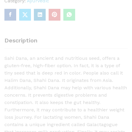
i
Category:
Ayurvedic
D
a
n
a
-
Description
1
0
Sahi Dana, an ancient and nutritious seed, offers a
0
gluten-free, high-fiber option. In fact, it is a type of
g
tiny seed that is deep red in color. People also call it
q
Halim Dana, Shahi Dana. It originates from Asia.
u
Additionally, Shahi Dana may help with various health
a
concerns. It prevents digestive problems and
n
constipation. It also keeps the gut healthy.
t
Furthermore, it may contribute to a healthier weight
i
loss journey. For lactating women, Shahi Dana
t
contains a unique ingredient called Galactagogue
y
that increases milk production. Finally, it may assists