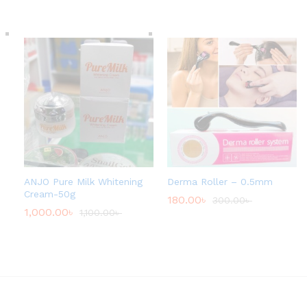
ANJO Pure Milk Whitening
Derma Roller – 0.5mm
Cream-50g
180.00
৳
300.00
৳
1,000.00
৳
1,100.00
৳