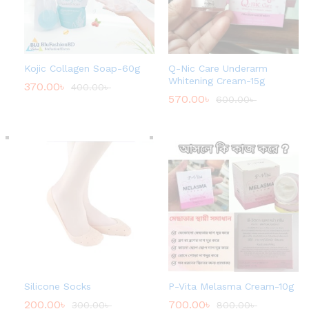
3
0
.
0
0
৳
Kojic Collagen Soap-60g
Q-Nic Care Underarm
t
Whitening Cream-15g
370.00
৳
400.00
৳
h
570.00
৳
r
600.00
৳
o
u
g
h
1
,
0
0
0
.
0
0
৳
Silicone Socks
P-Vita Melasma Cream-10g
200.00
৳
700.00
৳
300.00
৳
800.00
৳