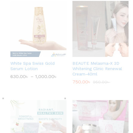
White Spa Swiss Gold
BEAUTE Melasma-X 3D
Serum Lotion
Whitening Clinic Renewal
Cream-40ml
630.00
৳
–
1,000.00
৳
P
r
750.00
৳
950.00
৳
i
c
e
r
a
n
g
e
:
6