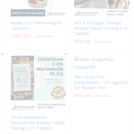
Mulan 4 in 1 Whitening 60
APLB Collagen Peptide
Capsules
Beauty Tablet 500mg x 30
Tablets
1,300.00
৳
1,500.00
৳
930.00
৳
1,100.00
৳
Niko Gluta Plus
Supplement – 30 Capsules
for Radiant Skin
800.00
৳
900.00
৳
APLB Glutathione
Niacinamide Beauty Tablet
500mg x 30 Tablets