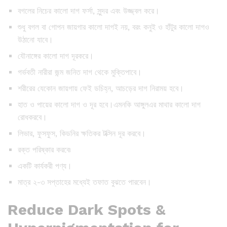
বগলের নিচের কালো দাগ ফর্সা, সুন্দর এবং উজ্জ্বল করে।
শুধু বগল বা গোপন জায়গার কালো দাগই নয়, বরং কনুই ও হাঁটুর কালো দাগও
উঠানো যাবে।
যৌনাঙ্গের কালো দাগ দূরকরে।
গর্ভবতী নারীরা জন্ম জনিত দাগ থেকে মুক্তিপাবে।
শরীরের যেকোন জায়গায় ফেই ডচিহ্ন, আচড়ের দাগ নিরাময় হবে।
হাত ও পায়ের কালো দাগ ও দূর হবে।এমনকি আঙ্গুলএর মাথার কালো দাগ
রোধকরবে।
লিভার, ফুসফুস, কিডনির ক্ষতিকর টক্সিন দূর করবে।
রক্ত পরিষ্কার করবে৷
একটি কার্যকরী পণ্য।
মাত্র ২-৩ সপ্তাহের মধ্যেই তফাত বুঝতে পারবেন।
Reduce Dark Spots &