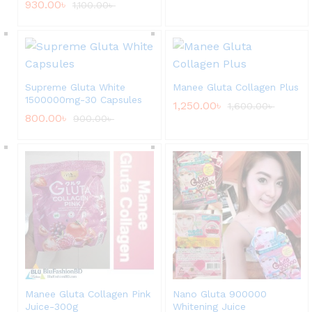
930.00
৳
1,100.00
৳
Supreme Gluta White
Manee Gluta Collagen Plus
1500000mg-30 Capsules
1,250.00
৳
1,600.00
৳
800.00
৳
900.00
৳
Manee Gluta Collagen Pink
Nano Gluta 900000
Juice-300g
Whitening Juice