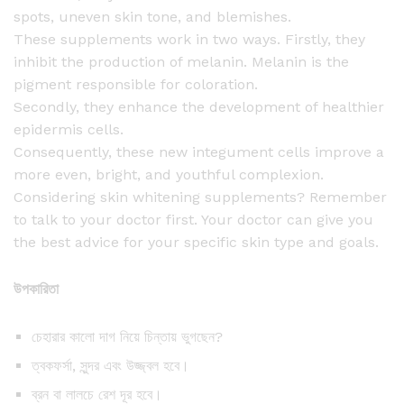
spots, uneven skin tone, and blemishes.
These supplements work in two ways. Firstly, they
inhibit the production of melanin. Melanin is the
pigment responsible for coloration.
Secondly, they enhance the development of healthier
epidermis cells.
Consequently, these new integument cells improve a
more even, bright, and youthful complexion.
Considering skin whitening supplements? Remember
to talk to your doctor first. Your doctor can give you
the best advice for your specific skin type and goals.
উপকারিতা
চেহারার কালো দাগ নিয়ে চিন্তায় ভুগছেন?
ত্বকফর্সা, সুন্দর এবং উজ্জ্বল হবে।
ব্রন বা লালচে রেশ দূর হবে।