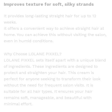
Improves texture for soft, silky strands
0
g
It provides long-lasting straight hair for up to 12
q
weeks.
u
It offers a convenient way to achieve straight hair at
a
home. You can achieve this without visiting the salon,
n
even in humid conditions.
t
i
Why Choose LOLANE PIXXEL?
t
LOLANE PIXXEL sets itself apart with a unique blend
y
of ingredients. These ingredients are designed to
protect and straighten your hair. This cream is
perfect for anyone seeking to transform their look
without the need for frequent salon visits. It is
suitable for all hair types. It ensures your hair
remains soft, manageable, and beautiful with
minimal effort.