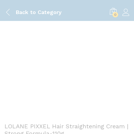
Back to
Category
0
Save
40.00
৳
LOLANE PIXXEL Hair Straightening Cream |
Strong Formula-110g