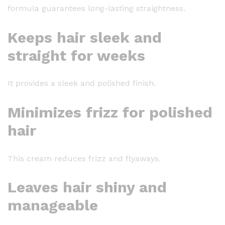
formula guarantees long-lasting straightness.
r
S
Keeps hair sleek and
t
r
straight for weeks
a
i
It provides a sleek and polished finish.
g
h
Minimizes frizz for polished
t
e
hair
n
i
This cream reduces frizz and flyaways.
n
g
Leaves hair shiny and
C
r
manageable
e
a