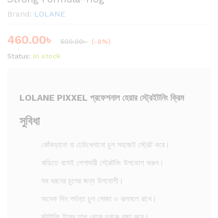
Brand:
LOLANE
460.00
৳
500.00
৳
(-8%)
Status:
In stock
LOLANE PIXXEL প্রফেশনাল হেয়ার স্ট্রেইটনিং ক্রিম
সুবিধা
কোঁকড়ানো বা ঢেউখেলানো চুল সহজেই স্ট্রেট করে।
বাড়িতে বসেই পেশাদারী স্ট্রেটনিং উপভোগ করুন।
সব ধরনের চুলের জন্য উপযোগী।
অনেক দিন পর্যন্ত চুল সোজা ও ঝলমলে রাখে।
স্টাইলিং টুলের তাপ থেকে চুলকে রক্ষা করে।