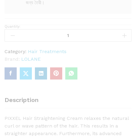
জন্য তৈরী।
Quantity:
L
O
L
A
Category:
Hair Treatments
N
Brand:
LOLANE
E
P
I
X
X
Description
E
L
PIXXEL Hair Straightening Cream relaxes the natural
H
curl or wave pattern of the hair. This results in a
a
straighter appearance. Furthermore, its advanced
i