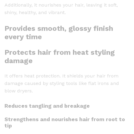
Additionally, it nourishes your hair, leaving it soft,
m
shiny, healthy, and vibrant.
|
S
Provides smooth, glossy finish
t
every time
r
o
Protects hair from heat styling
n
g
damage
F
o
It offers heat protection. It shields your hair from
r
damage caused by styling tools like flat irons and
m
blow dryers.
u
l
Reduces tangling and breakage
a
Strengthens and nourishes hair from root to
-
tip
1
1