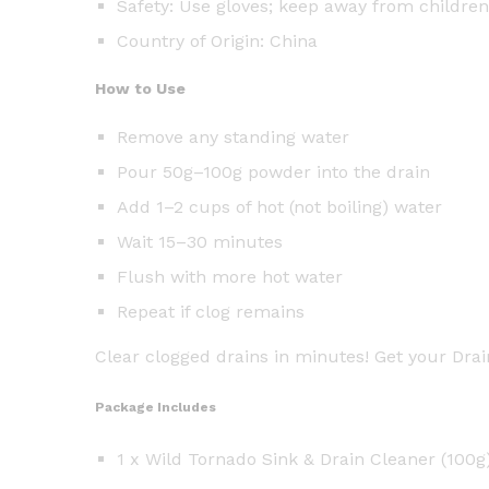
Safety: Use gloves; keep away from children
Country of Origin: China
How to Use
Remove any standing water
Pour 50g–100g powder into the drain
Add 1–2 cups of hot (not boiling) water
Wait 15–30 minutes
Flush with more hot water
Repeat if clog remains
Clear clogged drains in minutes! Get your Dra
Package Includes
1 x Wild Tornado Sink & Drain Cleaner (100g