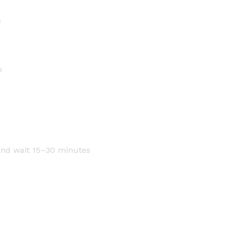
s
p
 and wait 15–30 minutes