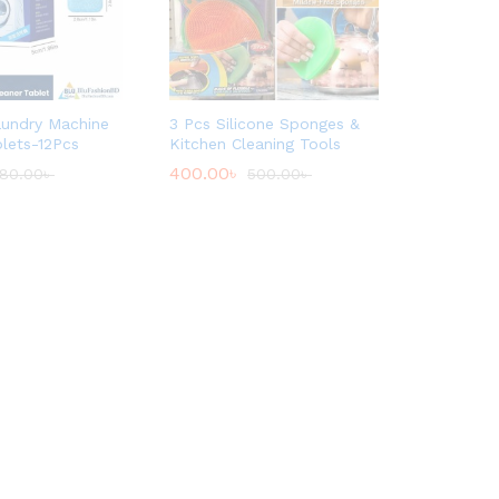
undry Machine
3 Pcs Silicone Sponges &
blets-12Pcs
Kitchen Cleaning Tools
400.00
৳
80.00
৳
500.00
৳