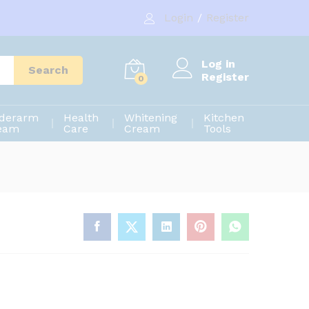
250.00
৳
Login
/
Register
300.00
৳
Log in
Search
Register
0
derarm
Health
Whitening
Kitchen
eam
Care
Cream
Tools