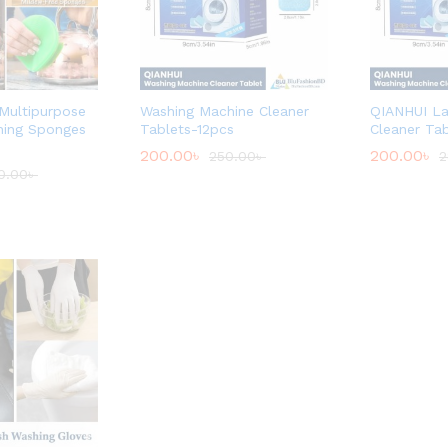
 Multipurpose
Washing Machine Cleaner
QIANHUI La
aning Sponges
Tablets-12pcs
Cleaner Ta
200.00
৳
200.00
৳
250.00
৳
2
0.00
৳