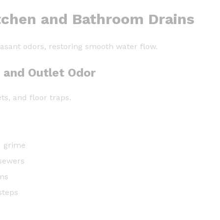
itchen and Bathroom Drains
asant odors, restoring smooth water flow.
 and Outlet Odor
ts, and floor traps.
d grime
 sewers
ems
steps