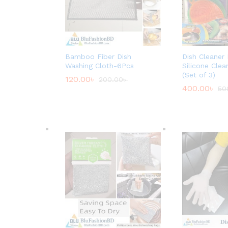
Bamboo Fiber Dish
Dish Cleaner
Washing Cloth-6Pcs
Silicone Cle
(Set of 3)
120.00
৳
200.00
৳
400.00
৳
50