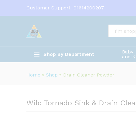
Wild Tornado Sink & Drain Cl
Customer Support
01614200207
Description
All
Baby
Shop By Department
and K
Home
»
Shop
»
Drain Cleaner Powder
Wild Tornado Sink & Drain Cle