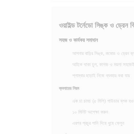
ওয়াইল্ড টর্নেডো সিঙ্ক ও ড্রেন 
সহজ ও কার্যকর সমাধান
আপনার বাড়ির সিঙ্ক, কমোড ও ড্রেন ব্
আটকে থাকা চুল, কাগজ ও ময়লা সহজেই 
প্লাম্বার ছাড়াই নিজে ব্যবহার করা যায়
ব্যবহারের নিয়ম
এক চা চামচ (৫ মিলি) পাউডার ব্লক হওয়
১০ মিনিট অপেক্ষা করুন
এরপর প্রচুর পানি দিয়ে ধুয়ে ফেলুন