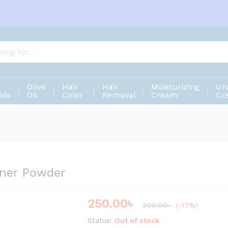
eaner Powder
Olive
Hair
Hair
Moisturizing
Un
ids
Oil
Color
Removal
Cream
Cr
aner Powder
250.00
৳
300.00
৳
(-17%)
Status:
Out of stock