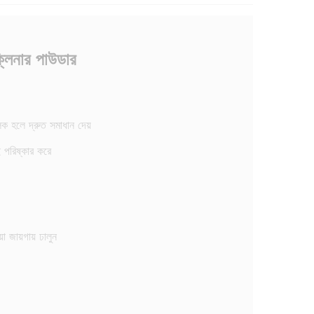
ক্লিনার পাউডার
লক হলে দ্রুত সমাধান দেয়
পরিষ্কার করে
া জায়গায় ঢালুন