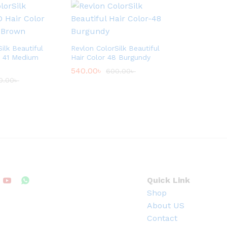
ilk Beautiful
Revlon ColorSilk Beautiful
r 41 Medium
Hair Color 48 Burgundy
540.00
৳
600.00
৳
0.00
৳
Quick Link
Shop
About US
Contact