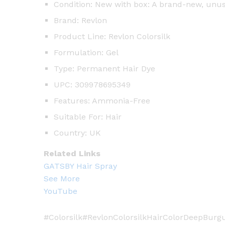
Condition: New with box: A brand-new, unu
Brand: Revlon
Product Line: Revlon Colorsilk
Formulation: Gel
Type: Permanent Hair Dye
UPC: 309978695349
Features: Ammonia-Free
Suitable For: Hair
Country: UK
Related Links
GATSBY Hair Spray
See More
YouTube
#Colorsilk#RevlonColorsilkHairColorDeepBu