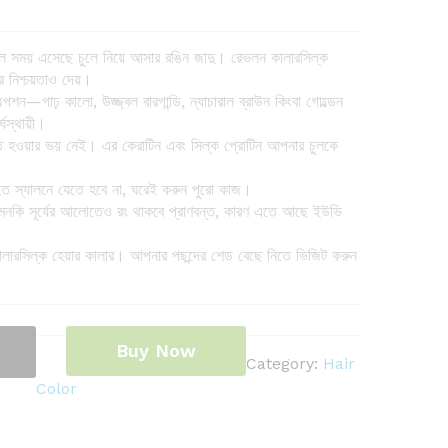
লে সময় এসেছে চুলে নিয়ে আসার রঙিন জাদু। রেভলন কালারসিল্ক
ের নিশ্চয়তাও দেয়।
ন—গাঢ় কালো, উজ্জ্বল বারগান্ডি, ন্যাচারাল ব্রাউন কিংবা গোল্ডেন
্ঘস্থায়ী।
ষতি হওয়ার ভয় নেই। এর কেরাটিন এবং সিল্ক প্রোটিন আপনার চুলকে
তে স্যালনে যেতে হবে না, ঘরেই করুন পুরো কাজ।
নকি সূর্যের আলোতেও রং থাকবে প্রাণবন্ত, কারণ এতে আছে ইউভি
ারসিল্ক হেয়ার কালার। আপনার পছন্দের শেড বেছে নিতে ভিজিট করুন
Buy Now
Category:
Hair
Color