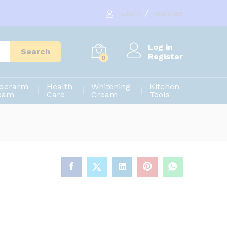
540.00
৳
Add to cart
Login
/
Register
600.00
৳
Log in
Search
Register
0
derarm
Health
Whitening
Kitchen
eam
Care
Cream
Tools