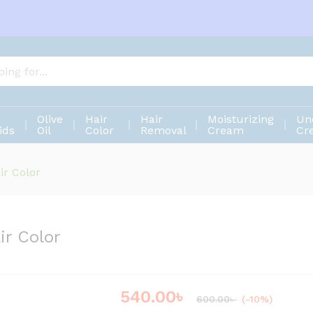
Hair Color
Olive
Hair
Hair
Moisturizing
Un
ids
Oil
Color
Removal
Cream
Cr
ir Color
ir Color
540.00
৳
Save
60.00
৳
600.00
৳
(-10%)