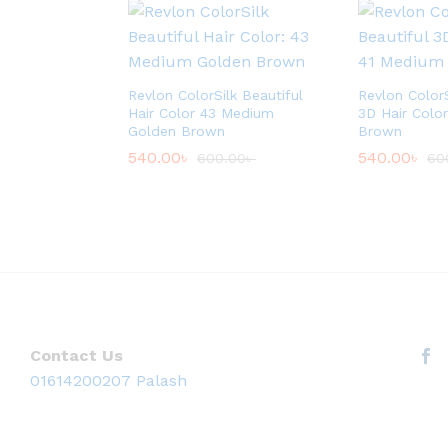
Revlon ColorSilk Beautiful
Revlon ColorS
Hair Color 43 Medium
3D Hair Colo
Golden Brown
Brown
540.00
৳
540.00
৳
600.00
৳
60
Contact Us
01614200207 Palash