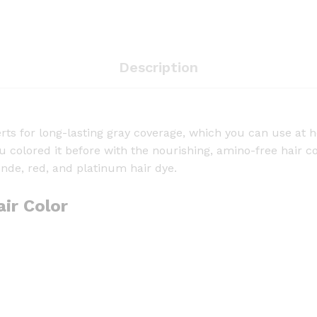
n
H
a
i
Description
r
C
o
rts for long-lasting gray coverage, which you can use at 
l
ou colored it before with the nourishing, amino-free hair 
o
onde, red, and platinum hair dye.
r
|
air Color
C
o
l
o
r
s
i