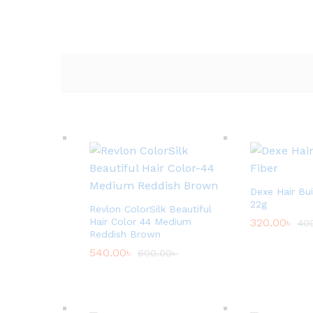
Dexe Hair Bui
22g
Revlon ColorSilk Beautiful
Hair Color 44 Medium
320.00
৳
40
Reddish Brown
540.00
৳
600.00
৳