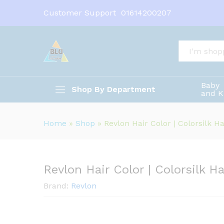
Revlon Hair Color | Colorsilk 
Customer Support
01614200207
Description
All
Baby
Shop By Department
and K
Home
»
Shop
»
Revlon Hair Color | Colorsilk Ha
Revlon Hair Color | Colorsilk Ha
Brand:
Revlon