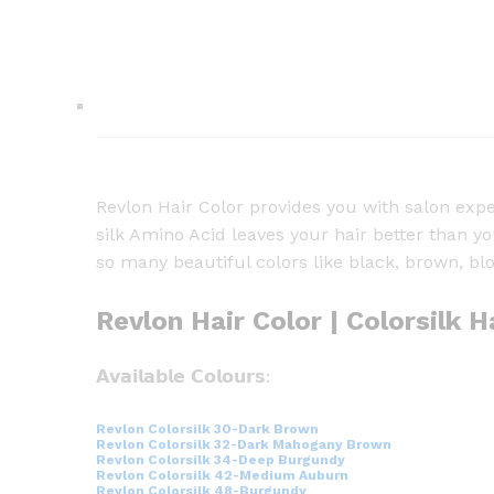
Revlon Hair Color provides you with salon expe
silk Amino Acid leaves your hair better than y
so many beautiful colors like black, brown, bl
Revlon Hair Color | Colorsilk H
𝗔𝘃𝗮𝗶𝗹𝗮𝗯𝗹𝗲 𝗖𝗼𝗹𝗼𝘂𝗿𝘀:
Revlon Colorsilk 30-Dark Brown
Revlon Colorsilk 32-Dark Mahogany Brown
Revlon Colorsilk 34-Deep Burgundy
Revlon Colorsilk 42-Medium Auburn
Revlon Colorsilk 48-Burgundy