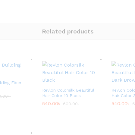
Related products
lding Fiber-
Revlon Colorsilk Beautiful
Revlon Colo
Hair Color 10 Black
Hair Color
0.00
৳
540.00
৳
540.00
৳
600.00
৳
6