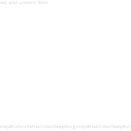
sed, and unworn item
y
rgundy#ColorsilkHairColorDeepBurgundy#HairColorDeepB