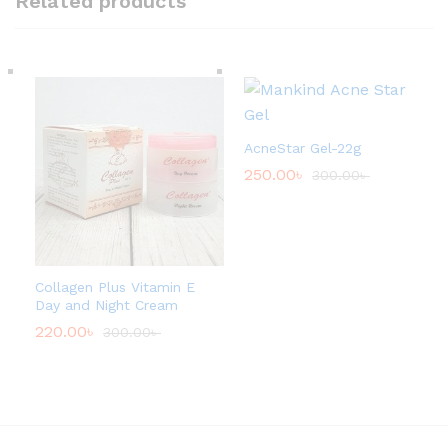
Related products
AcneStar Gel-22g
250.00
৳
300.00
৳
Collagen Plus Vitamin E
Day and Night Cream
220.00
৳
300.00
৳