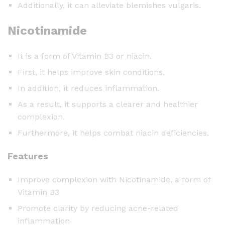
i
Additionally, it can alleviate blemishes vulgaris.
t
Nicotinamide
h
F
a
It is a form of Vitamin B3 or niacin.
s
First, it helps improve skin conditions.
t
In addition, it reduces inflammation.
-
As a result, it supports a clearer and healthier
A
complexion.
c
t
Furthermore, it helps combat niacin deficiencies.
i
n
Features
g
Improve complexion with Nicotinamide, a form of
F
Vitamin B3
o
r
Promote clarity by reducing acne-related
m
inflammation