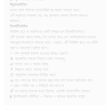
ক্লিন্ডামাইসিন
ত্বকে থাকা ক্ষতিকর ব্যাকটেরিয়া দূর করতে সহায়তা করে।
এটি শুধুমাত্র সংক্রমণ নয়, বরং ব্রণজাত সমস্যা উপশম করতেও
কার্যকর।
নিকোটিনামাইড
ভিটামিন B3 বা নায়াসিনের একটি সক্রিয় রূপ নিকোটিনামাইড।
এটি ত্বকের প্রদাহ কমায়, দাগ হালকা করে এবং সামগ্রিকভাবে ত্বকের
স্বাস্থ্যের উন্নতিতে সাহায্য করে। এছাড়া, এটি ভিটামিন B3-এর ঘাটতি
পূরণেও গুরুত্বপূর্ণ ভূমিকা রাখে।
✨ কেন ব্যবহার করবেন Acne Star Gel?
🧴 ব্রণজনিত সমস্যা নিরসনে দ্রুত ফলপ্রসূ
🌿 লালচে ভাব ও প্রদাহ কমায়
💊 উজ্জ্বল করতে সাহায্য করে
😊 প্রাকৃতিক ভারসাম্য ফিরিয়ে আনে
🧽 মৃত কোষ দূর করে ত্বকের রন্ধ্র বন্ধ হয়ে যাওয়া প্রতিরোধ করে
⚡ দ্রুত শোষিত হয় ও চিটচিটে ভাব রাখে না
🌈 সব ধরনের ত্বকের জন্য নিরাপদ, এমনকি সংবেদনশীল ত্বকেও
🧪 ক্লিনিক্যালি পরীক্ষিত – নিরাপদ ও কার্যকর প্রমাণিত ফর্মুলা