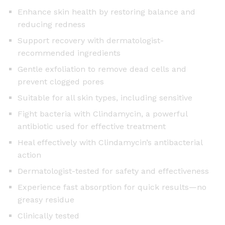
u
Enhance skin health by restoring balance and
l
reducing redness
a
Support recovery with dermatologist-
-
recommended ingredients
2
2
Gentle exfoliation to remove dead cells and
g
prevent clogged pores
q
Suitable for all skin types, including sensitive
u
Fight bacteria with Clindamycin, a powerful
a
antibiotic used for effective treatment
n
Heal effectively with Clindamycin’s antibacterial
t
action
i
t
Dermatologist-tested for safety and effectiveness
y
Experience fast absorption for quick results—no
greasy residue
Clinically tested