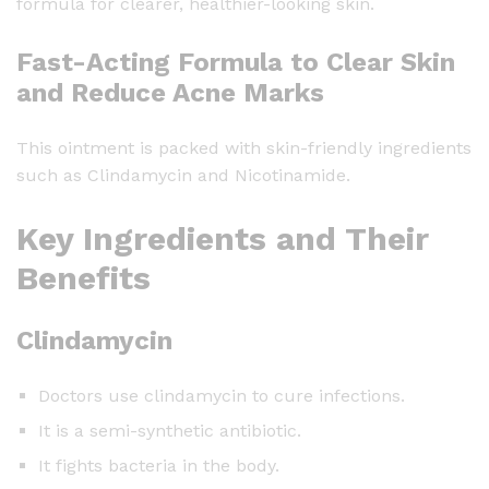
formula for clearer, healthier-looking skin.
l
f
Fast-Acting Formula to Clear Skin
o
and Reduce Acne Marks
r
P
i
This ointment is packed with skin-friendly ingredients
m
such as Clindamycin and Nicotinamide.
p
l
Key Ingredients and Their
e
Benefits
s
,
S
Clindamycin
c
a
Doctors use clindamycin to cure infections.
r
It is a semi-synthetic antibiotic.
s
It fights bacteria in the body.
w