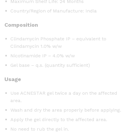
Maximum Shelf Life: 24 Months
Country/Region of Manufacture: India
Composition
Clindamycin Phosphate IP – equivalent to
Clindamycin 1.0% w/w
Nicotinamide IP – 4.0% w/w
Gel base – q.s. (quantity sufficient)
Usage
Use ACNESTAR gel twice a day on the affected
area.
Wash and dry the area properly before applying.
Apply the gel directly to the affected area.
No need to rub the gel in.