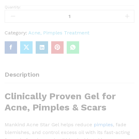
Quantity:
M
a
n
k
Category:
Acne, Pimples Treatment
i
n
d
A
c
Description
n
e
Clinically Proven Gel for
S
t
Acne, Pimples & Scars
a
r
Mankind Acne Star Gel helps reduce
pimples
, fade
G
blemishes, and control excess oil with its fast-acting
e