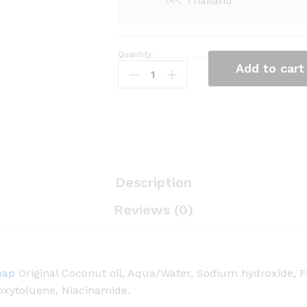
দেশ: Thailand
Quantity:
K
Add to cart
.
B
R
O
T
H
E
Description
R
Reviews (0)
S
B
l
a
oap
Original Coconut oil, Aqua/Water, Sodium hydroxide, F
c
droxytoluene, Niacinamide.
k