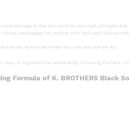
a
n
t
i
 curing damage to the skin such as sun-rays, allergies an
t
ant clinical advantages for anyone who had used Niacinami
y
লোকে উন্নত করে, কালো দাগ কমাতে সাহায্য করে ও ত্বক ভেতর থেকে ফর্সা করে।
s. Also, it brightens the whole body, including the face. Fi
fying Formula of K. BROTHERS Black S