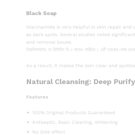
Black Soap
Niacinamide is very helpful in skin repair and
as dark spots. Several studies noted signific
and removal issues.
নিয়াসিনামাইড যা ভিটামিন বি ৩ নামেও পরিচিত। এটি ত্বকের কোষ গু
As a result, it makes the skin clear and spotles
Natural Cleansing: Deep Puri
Features
100% Original Products Guaranteed
Antiseptic, Basic Cleaning, Whitening
No Side effect