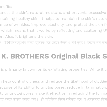
S
nefits:
o
lances the skin’s natural moisture, and prevents excessive
a
ntaining healthy skin. It helps to maintain the skin’s natu
p
rance of wrinkles, improve elasticity, and protect the ski
O
 which means that it works by reflecting and scattering U
r
n. Also, it brightens the skin.
i
াগ, হাইপারপিগমেন্টেশন কমিয়ে ত্বককে করে তোলে উজ্জল ও দাগ মুক্ত। ত্বকের লাল ভাব 
g
i
f K. BROTHERS Original Black S
n
a
l
t is primarily known for its exfoliating properties. While i
-
5
 help control oiliness and reduce the likelihood of clogge
0
because of its ability to unclog pores, reduce inflammatio
g
lity to unclog pores make it effective in reducing the for
q
্নত করতে সাহায্য করতে পারে। এটি অতিরিক্ত সিবাম দ্রবীভূত করে, যা তৈলাক্ততা নিয়ন্ত
u