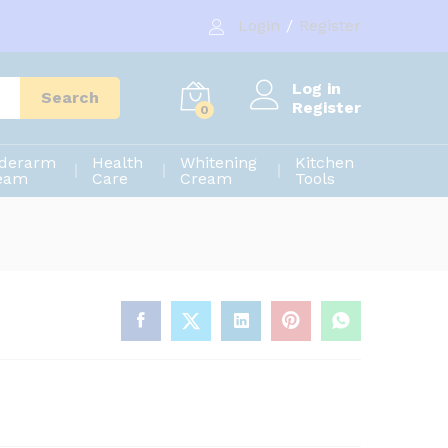
120.00
৳
Add to cart
Login
/
Register
150.00
৳
Log in
Search
Register
0
derarm
Health
Whitening
Kitchen
eam
Care
Cream
Tools