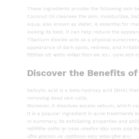
These ingredients provide the following skin be
Coconut Oil cleanses the skin, moisturizes, ba
Aqua, also known as Water, is essential for mai
looking its best. It can help reduce the appea
Titanium dioxide acts as a physical sunscreen,
appearance of dark spots, redness, and irritatio
টাইটানিয়াম ডাই অক্সাইড সানস্ক্রিন হিসাবে কাজ করে। ত্বকের কালো দ
Discover the Benefits o
Salicylic acid is a beta-hydroxy acid (BHA) tha
removing dead skin cells.
Moreover, it dissolves excess sebum, which can
It is a popular ingredient in acne treatments 
In summary, its exfoliating properties and abi
স্যালিসিলিক অ্যাসিড মৃত ত্বকের কোষগুলিকে সরিয়ে ত্বকের চেহারা উন
এটিকে ব্ল্যাকহেডস এবং হোয়াইটহেডস কমাতে কার্যকর ভূমিকা রাখে।