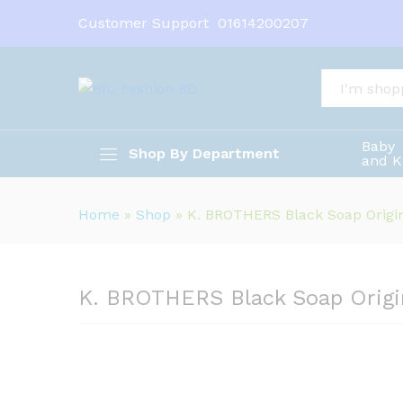
Customer Support
01614200207
K. BROTHERS Black Soap Orig
Description
Reviews (0)
All
Baby
Shop By Department
and K
Home
»
Shop
»
K. BROTHERS Black Soap Origi
K. BROTHERS Black Soap Origi