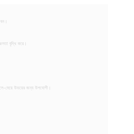
রবেন।
জলতা বৃদ্ধি করে।
ছেলে-মেয়ে উভয়ের জন্য উপযোগী।