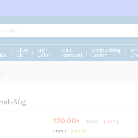
inal-50g
Olive
Hair
Hair
Moisturizing
Un
ids
Oil
Color
Removal
Cream
Cr
nal
nal-50g
120.00
৳
Save
30.00
৳
150.00
৳
(-20%)
Status:
In stock