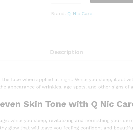
i
c
Brand:
Q-Nic Care
C
a
r
e
W
Description
h
i
t
the face when applied at night. While you sleep, it active
e
the appearance of wrinkles, age spots, and other signs of a
n
i
even Skin Tone with Q Nic Car
n
g
N
gic while you sleep, revitalizing and nourishing your der
i
hy glow that will leave you feeling confident and beautifu
g