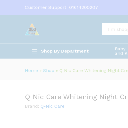
Customer Support
01614200207
Q Nic Care Whitening Night 
Description
All
Baby
Shop By Department
and K
Home
»
Shop
»
Q Nic Care Whitening Night C
Q Nic Care Whitening Night C
Brand:
Q-Nic Care