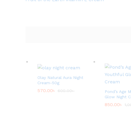
Olay Natural Aura Night
Cream-50g
570.00
৳
600.00
৳
Pond’s Age M
Glow Night 
850.00
৳
1,0