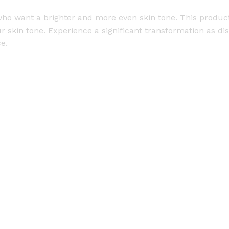
h
who want a brighter and more even skin tone. This produc
t
r skin tone. Experience a significant transformation as di
C
e.
r
e
a
m
-
1
5
g
q
u
a
n
t
i
t