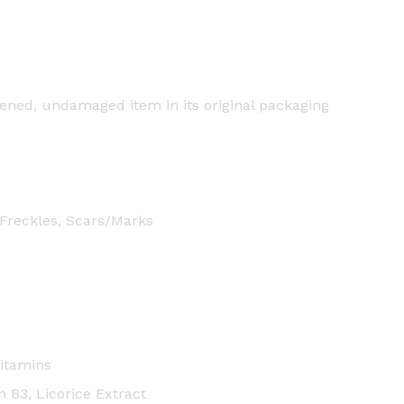
y
ned, undamaged item in its original packaging
 Freckles, Scars/Marks
Vitamins
 B3, Licorice Extract