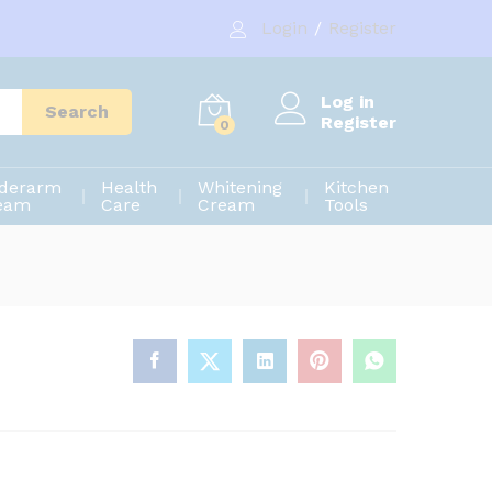
620.00
৳
Add to cart
Login
/
Register
650.00
৳
Log in
Search
Register
0
derarm
Health
Whitening
Kitchen
eam
Care
Cream
Tools