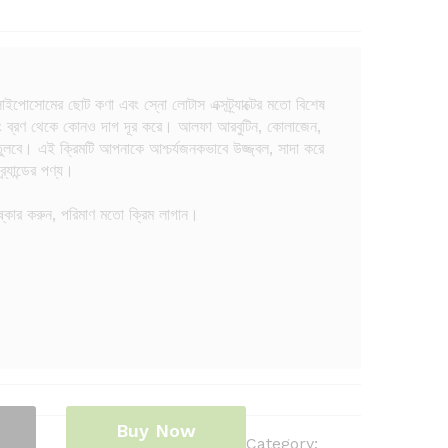
াইপোসোমের ছোট কণা এবং স্নো লোটাস এক্সট্র্যাক্টের মতো বিশেষ
ণ এবং ব্রণ থেকে কোনও দাগ দূর করে। আলফা আরবুটিন, কোলাজেন,
তুলবে। এই ক্রিমটি আপনাকে আশ্চর্যজনকভাবে উজ্জ্বল, সাদা করে
্যান্ডের পণ্য।
ষ্কার করুন, পরিমাণ মতো ক্রিম লাগান।
Buy Now
Category: