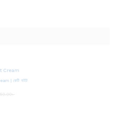
am | কেটি নাইট
50.00
৳