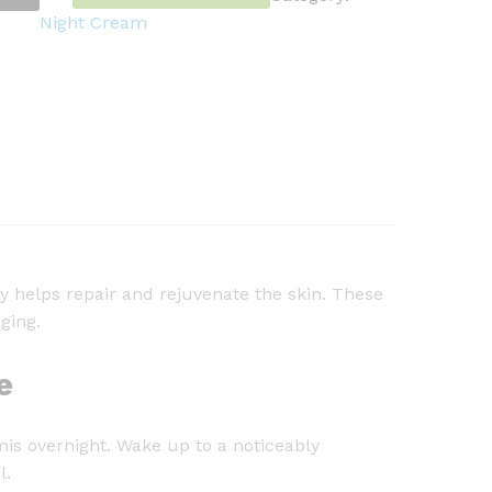
Night Cream
ly helps repair and rejuvenate the skin. These
ging.
e
mis overnight. Wake up to a noticeably
l.