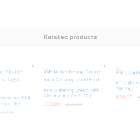
Related products
KT Night Cre
ক্রিম-10g
KIM Whitening Cream with
Ginseng and Pearl-20g
400.00
৳
4
iracle Youthful
Cream-45g
300.00
৳
350.00
৳
00.00
৳