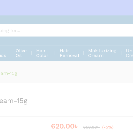
Cream-15g
Olive
Hair
Hair
Moisturizing
Un
ids
Oil
Color
Removal
Cream
Cr
ream-15g
ream-15g
620.00
৳
Save
30.00
৳
650.00
৳
(-5%)